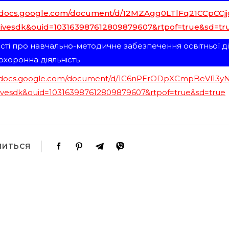
//docs.google.com/document/d/12MZAgg0LTlFq21CCpCCj
ivesdk&ouid=103163987612809879607&rtpof=true&sd=tr
сті про навчально-методичне забезпечення освітньої дія
хоронна діяльність
//docs.google.com/document/d/1C6nPErODpXCmpBeVl13y
ivesdk&ouid=103163987612809879607&rtpof=true&sd=true
ЛИТЬСЯ