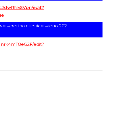
jcJdwRNvSVpn/edit?
ue
льності за спеціальністю 262
Nnrk4mT8eG2F/edit?