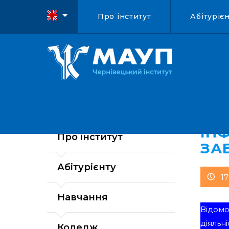
Про інститут
Абітуріє
ІН
Про інститут
ЗА
Абітурієнту
1
Навчання
Відомо
діяльні
Коледж