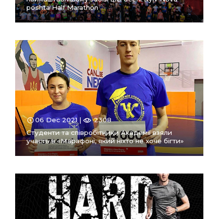
poshta Half Marathon
ПЕРЕЙТИ
В РОЗДІЛ
06 Dec 2021 |
2308
Студенти та співробітники Академії взяли
участь в «Марафоні, який ніхто не хоче бігти»
ПЕРЕЙТИ
В РОЗДІЛ