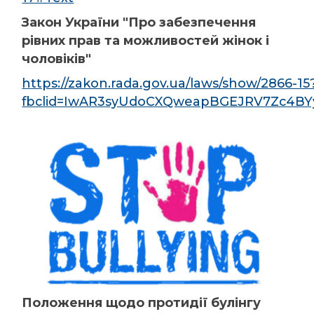
Закон України "Про забезпечення
рівних прав та можливостей жінок і
чоловіків"
https://zakon.rada.gov.ua/laws/show/2866-15
fbclid=IwAR3syUdoCXQweapBGEJRV7Zc4B
Положення щодо протидії булінгу