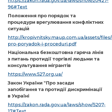
https://zakon.rada.gov.ua/laws/show/z0427-
96#Text
Положення про порядок та
процедури врегулювання конфліктних
ситуацій
http://kropivnitsky.maup.com.ua/assets/file
pro-poryadok-i-proceduri.pdf
Національна безкоштовна гаряча лінія
з питань протидії торгівлі людьми та
консультування мігрантів
https://www.527.org.ua/
Закон України "Про засади
запобігання та протидії дискримінації
в Україні
https://zakon.rada.gov.ua/laws/show/5207-
17#Text