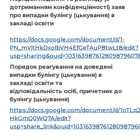
дотриманням конфіденційності) заяв
про випадки булінгу (цькування) в
закладі освіти
https://docs.google.com/document/d/1-
PN_mVjtHkDxolbVH4EfGeTAuP8twLt8/edit?
usp=sharing&ouid=103163987612809879607&
Порядок реагування на доведені
випадки булінгу (цькування) в
закладі освіти та
відповідальність осіб, причетних до
булінгу (цькування)
https://docs.google.com/document/d/1oTL
HkGmQ0WQ7A/edit?
usp=share_link&ouid=1031639876128098796