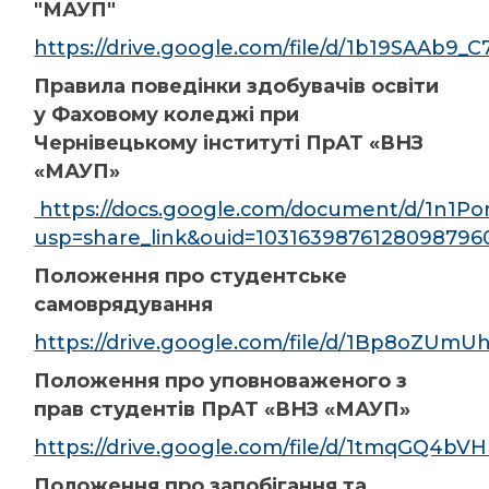
"МАУП"
https://drive.google.com/file/d/1b19SAAb9
Правила поведінки здобувачів освіти
у Фаховому коледжі при
Чернівецькому інституті ПрАТ «ВНЗ
«МАУП»
https://docs.google.com/document/d/1n1
usp=share_link&ouid=1031639876128098796
Положення про студентське
самоврядування
https://drive.google.com/file/d/1Bp8oZUm
Положення про уповноваженого з
прав студентів ПрАТ «ВНЗ «МАУП»
https://drive.google.com/file/d/1tmqGQ4
Положення про запобігання та