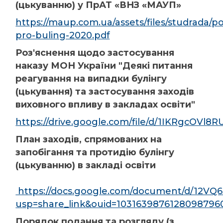
(цькуванню) у ПрАТ «ВНЗ «МАУП»
https://maup.com.ua/assets/files/studrada/
pro-buling-2020.pdf
Роз'яснення щодо застосування
наказу МОН України "Деякі питання
реагування на випадки булінгу
(цькування) та застосування заходів
виховного впливу в закладах освіти"
https://drive.google.com/file/d/1IKRgcOV
План заходів, спрямованих на
запобігання та протидію булінгу
(цькуванню) в закладі освіти
https://docs.google.com/document/d/12VQ
usp=share_link&ouid=1031639876128098796
Порядок подання та розгляду (з