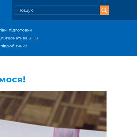
и
Рівні підготовки
Альтернатива ЗНО
Співробітники
мося!