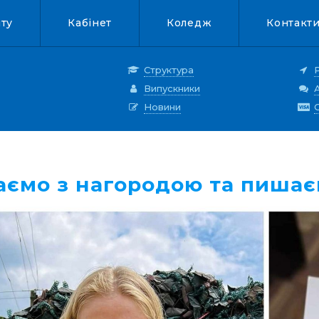
нту
Кабінет
Коледж
Контакт
Структура
Випускники
Новини
аємо з нагородою та пишає