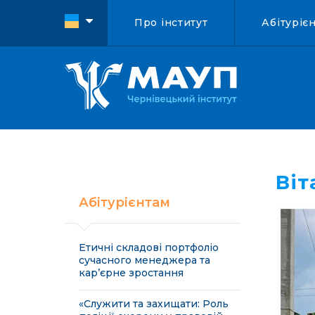
Про інститут
Абітуріє
Віт
Абітурієнтам
Етичні складові портфоліо
сучасного менеджера та
кар’єрне зростання
«Служити та захищати: Роль