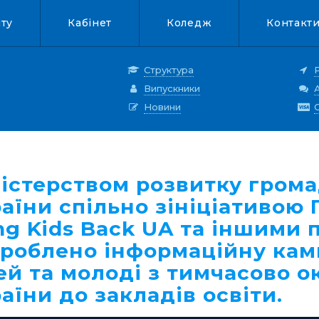
нту
Кабінет
Коледж
Контакт
Структура
Випускники
Новини
істерством розвитку грома
аїни спільно зініціативою
ng Kids Back UA та іншими
роблено інформаційну кам
ей та молоді з тимчасово 
аїни до закладів освіти.