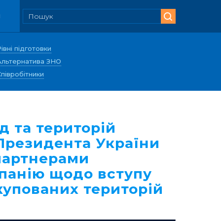
и
Рівні підготовки
Альтернатива ЗНО
Співробітники
д та територій
 Президента України
 партнерами
панію щодо вступу
окупованих територій