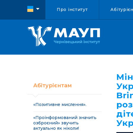
Про інститут
Абітуріє
Мін
Укр
Абітурієнтам
Bri
роз
«Позитивне мислення».
діт
«Проінформований значить
Укр
озброєний» звучить
актуально як ніколи!