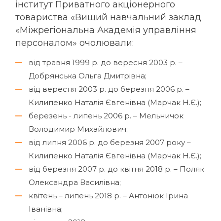
інститут Приватного акціонерного
товариства «Вищий навчальний заклад
«Міжрегіональна Академія управління
персоналом»
очолювали
:
від травня 1999 р. до вересня 2003 р. –
Добрянська Ольга Дмитрівна;
від вересня 2003 р. до березня 2006 р. –
Килипенко Наталія Євгенівна (Марчак Н.Є.);
березень - липень 2006 р. – Мельничок
Володимир Михайлович;
від липня 2006 р. до березня 2007 року –
Килипенко Наталія Євгенівна (Марчак Н.Є.);
від березня 2007 р. до квітня 2018 р. – Поляк
Олександра Василівна;
квітень – липень 2018 р. – Антонюк Ірина
Іванівна;