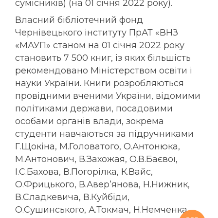
сумісників) (
на 01 січня 2022 року
).
Власний бібліотечний фонд
Чернівецького інституту ПрАТ «ВНЗ
«МАУП» станом на 01 січня 2022 року
становить 7 500 книг, із яких більшість
рекомендовано Міністерством освіти і
науки України. Книги розробляються
провідними вченими України, відомими
політиками держави, посадовими
особами органів влади, зокрема
студенти навчаються за підручниками
Г.Щокіна, М.Головатого, О.Антонюка,
М.Антонович, В.Захожая, О.В.Баєвої,
І.С.Бахова, В.Погорілка, К.Вайс,
О.Фрицького, В.Авер’янова, Н.Нижник,
В.Сладкевича, В.Куйбіди,
О.Сушинського, А.Токмач, Н.Немченка,