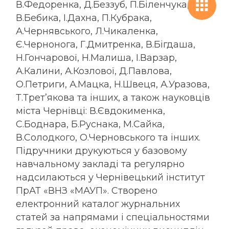
В.Федоренка, Д.Беззуб, П.Біленчука,
В.Бебика, І.Дахна, П.Кубрака,
А.Чернявського, Л.Чикаленка,
Є.Чернонога, Г.Дмитренка, В.Бігдаша,
Н.Гончарової, Н.Малиша, І.Варзар,
А.Калини, А.Козлової, Д.Павлова,
О.Петриги, А.Мацка, Н.Швеця, А.Уразова,
Т.Трет’якова та інших, а також науковців
міста Чернівці: В.Євдокименка,
С.Боднара, Б.Руснака, М.Сайка,
В.Солодкого, О.Черновського та інших.
Підручники друкуються у базовому
навчальному закладі та регулярно
надсилаються у Чернівецький інститут
ПрАТ «ВНЗ «МАУП». Створено
електронний каталог журнальних
статей за напрямами і спеціальностями