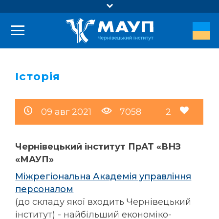
Адреса:
58005, м. Чернівці, вул. Головна, 183 (АТ "Укрексім
банк")
Телефони:
Історія
(096) 774 24 53
Пошта E-mail:
09 авг 2021
7058
2
chvmaup@ukr.net
Чернівецький інститут ПрАТ «ВНЗ
«МАУП»
Міжрегіональна Академія управління
персоналом
(до складу якої входить Чернівецький
інститут) - найбільший економіко-