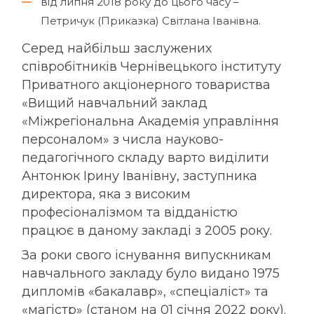
від липня 2018 року до цього часу –
Петричук (Приказка) Світлана Іванівна.
Серед найбільш заслужених
співробітників
Чернівецького інституту
Приватного акціонерного товариства
«Вищий навчальний заклад
«Міжрегіональна Академія управління
персоналом» з числа науково-
педагогічного складу варто виділити
Антонюк Ірину Іванівну, заступника
директора, яка з високим
професіоналізмом та відданістю
працює в даному закладі з 2005 року.
За роки свого існування випускникам
навчального закладу було видано 1975
дипломів «бакалавр», «спеціаліст» та
«магістр» (
станом на 01 січня 2022 року
).