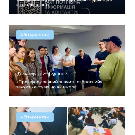
закладів освіти.
Абітурієнтам
ПЕРЕЙТИ
В РОЗДІЛ
24 апр 2025 |
1007
«Проінформований значить озброєний»
звучить актуально як ніколи!
Абітурієнтам
ПЕРЕЙТИ
В РОЗДІЛ