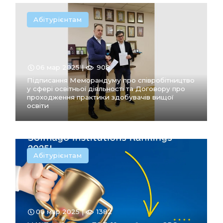
Абітурієнтам
ПЕРЕЙТИ
В РОЗДІЛ
06 мар 2025 |
908
Підписання Меморандуму про співробітництво
у сфері освітньої діяльності та Договору про
проходження практики здобувачів вищої
освіти
Абітурієнтам
ПЕРЕЙТИ
В РОЗДІЛ
06 мар 2025 |
1382