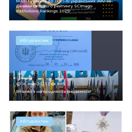
МАУП увійшла до ТОП-10 українських ЗВО за
даними світового рейтингу SCImago
Institutions Rankings 2025!
Абітурієнтам
ПЕРЕЙТИ
В РОЗДІЛ
06 мар 2025 |
885
Вітаємо з нагородою та пишаємося!
Абітурієнтам
ПЕРЕЙТИ
В РОЗДІЛ