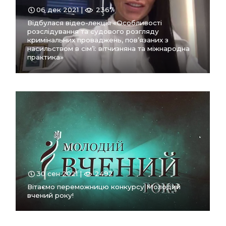
06 дек 2021 |
2367
Відбулася відео-лекція «Особливості
розслідування та судового розгляду
кримінальних проваджень, пов’язаних з
насильством в сім’ї: вітчизняна та міжнародна
практика»
ПЕРЕЙТИ
В РОЗДІЛ
30 сен 2021 |
2492
Вітаємо переможницю конкурсу Молодий
вчений року!