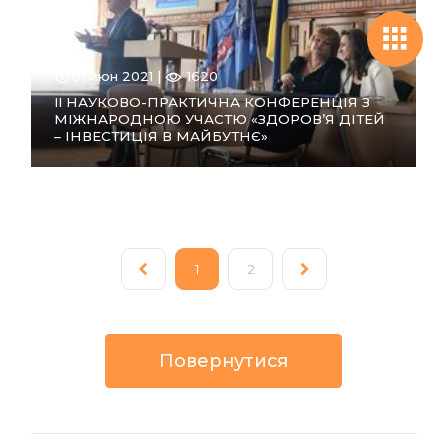
01 июн 2021 |
1620
II НАУКОВО-ПРАКТИЧНА КОНФЕРЕНЦІЯ З
МІЖНАРОДНОЮ УЧАСТЮ «ЗДОРОВ’Я ДІТЕЙ
– ІНВЕСТИЦІЯ В МАЙБУТНЄ»
ПЕРЕЙТИ
В РОЗДІЛ
1
2
Повернутися