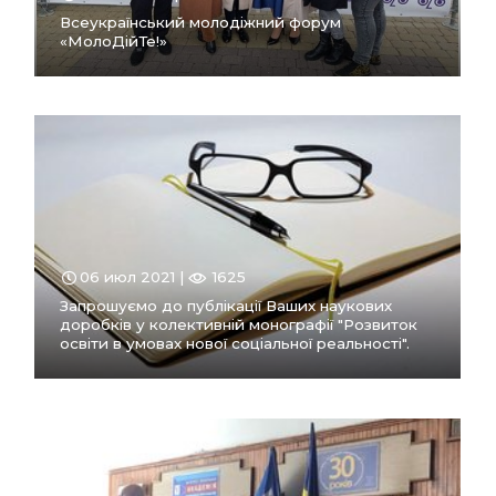
Всеукраїнський молодіжний форум
«МолоДійТе!»
ПЕРЕЙТИ
В РОЗДІЛ
06 июл 2021 |
1625
Запрошуємо до публікації Ваших наукових
доробків у колективній монографії "Розвиток
освіти в умовах нової соціальної реальності".
ПЕРЕЙТИ
В РОЗДІЛ