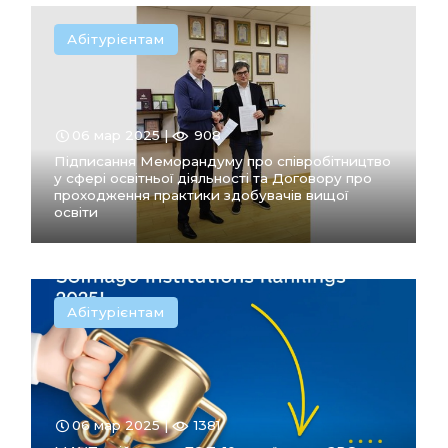
Абітурієнтам
ПЕРЕЙТИ
В РОЗДІЛ
06 мар 2025 |
908
Підписання Меморандуму про співробітництво
у сфері освітньої діяльності та Договору про
проходження практики здобувачів вищої
освіти
Абітурієнтам
ПЕРЕЙТИ
В РОЗДІЛ
06 мар 2025 |
1381