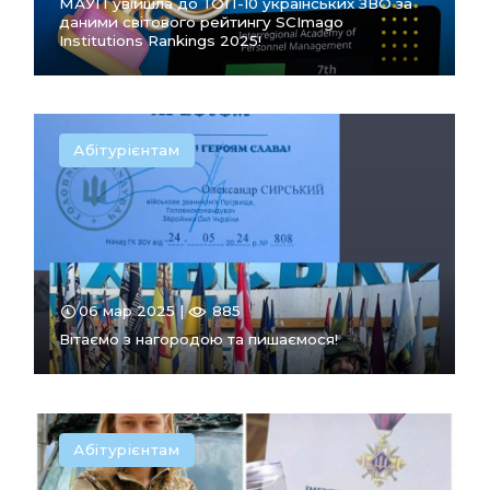
МАУП увійшла до ТОП-10 українських ЗВО за
даними світового рейтингу SCImago
Institutions Rankings 2025!
Абітурієнтам
ПЕРЕЙТИ
В РОЗДІЛ
06 мар 2025 |
885
Вітаємо з нагородою та пишаємося!
Абітурієнтам
ПЕРЕЙТИ
В РОЗДІЛ