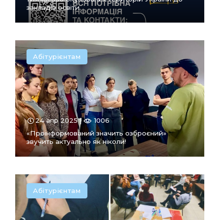
закладів освіти.
Абітурієнтам
ПЕРЕЙТИ
В РОЗДІЛ
24 апр 2025 |
1006
«Проінформований значить озброєний»
звучить актуально як ніколи!
Абітурієнтам
ПЕРЕЙТИ
В РОЗДІЛ